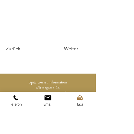
Zurück
Weiter
Spitz tourist information
Mittergasse 3a
3620 Spitz on the Danube
Telefon
Email
Taxi
Tel.:
+43 (0) 2713 2363
info@spitz-wachau.at