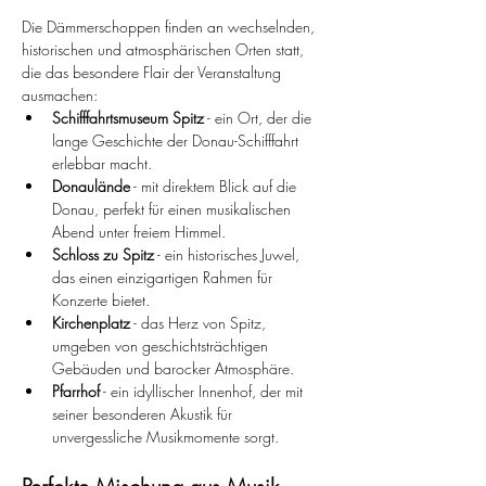
Die Dämmerschoppen finden an wechselnden, 
historischen und atmosphärischen Orten statt, 
die das besondere Flair der Veranstaltung 
ausmachen:
Schifffahrtsmuseum Spitz
 - ein Ort, der die 
lange Geschichte der Donau-Schifffahrt 
erlebbar macht.
Donaulände
 - mit direktem Blick auf die 
Donau, perfekt für einen musikalischen 
Abend unter freiem Himmel.
Schloss zu Spitz
 - ein historisches Juwel, 
das einen einzigartigen Rahmen für 
Konzerte bietet.
Kirchenplatz
 - das Herz von Spitz, 
umgeben von geschichtsträchtigen 
Gebäuden und barocker Atmosphäre.
Pfarrhof
 - ein idyllischer Innenhof, der mit 
seiner besonderen Akustik für 
unvergessliche Musikmomente sorgt.