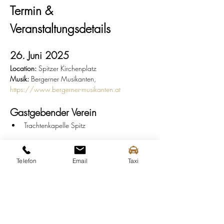
Termin & 
Veranstaltungsdetails
26. Juni 2025
Location:
 Spitzer Kirchenplatz
Musik:
 Bergerner Musikanten, 
https://www.bergerner-musikanten.at
Gastgebender Verein
Trachtenkapelle Spitz
Infos
Ausschank:
 ab 18:00 Uhr
Telefon
Email
Taxi
Musik:
 19:00 - 21:30 Uhr
Ende:
 22:00 Uhr
Parkmöglichkeiten
P-Zentral:
 Bahnhof