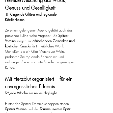
Perfekte Mischung aus Musik, 
Genuss und Geselligkeit
🍷 
Klingende Gläser und regionale 
Köstlichkeiten
Zu einem gelungenen Abend gehört auch das 
passende kulinarische Angebot! Die 
Spitzer 
Vereine
 sorgen mit 
erfrischenden Getränken und 
köstlichen Snacks
 für Ihr leibliches Wohl. 
Genießen Sie ein Glas Wachauer Wein, 
probieren Sie regionale Schmankerl und 
verbringen Sie entspannte Stunden in geselliger 
Runde.
Mit Herzblut organisiert – für ein 
unvergessliches Erlebnis
💡 
Jede Woche ein neues Highlight
Hinter den Spitzer Dämmerschoppen stehen 
Spitzer Vereine
 und der 
Tourismusverein Spitz
, 