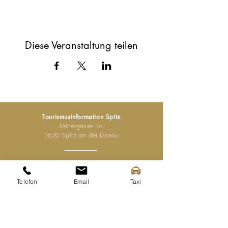
Diese Veranstaltung teilen
Tourismusinformation Spitz
Mittergasse 3a
3620 Spitz an der Donau
Tel.:
+43 (0) 2713 2363
info@spitz-wachau.at
Telefon
Email
Taxi
Öffnungszeiten
Mo - Sa:
9:00 - 13:00 Uhr