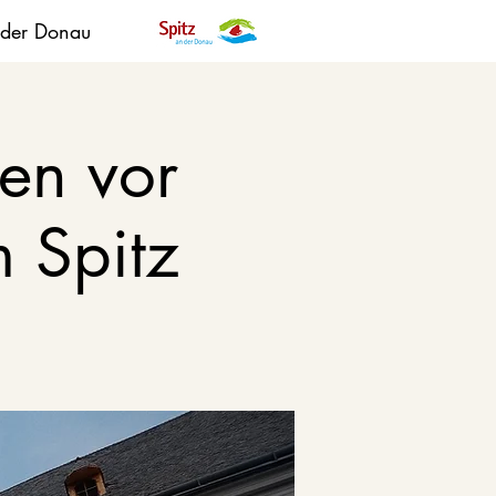
 der Donau
en vor
 Spitz