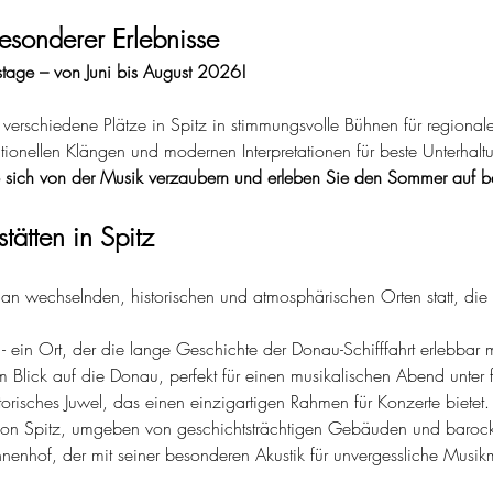
esonderer Erlebnisse
tage – von Juni bis August 2026!
erschiedene Plätze in Spitz in stimmungsvolle Bühnen für regionale
ditionellen Klängen und modernen Interpretationen für beste Unterhalt
ie sich von der Musik verzaubern und erleben Sie den Sommer auf 
tätten in Spitz
 wechselnden, historischen und atmosphärischen Orten statt, die 
 - ein Ort, der die lange Geschichte der Donau-Schifffahrt erlebbar 
tem Blick auf die Donau, perfekt für einen musikalischen Abend unter
istorisches Juwel, das einen einzigartigen Rahmen für Konzerte bietet.
 von Spitz, umgeben von geschichtsträchtigen Gebäuden und baroc
r Innenhof, der mit seiner besonderen Akustik für unvergessliche Musi