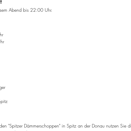
f
iesem Abend bis 22:00 Uhr.
hr
hr
ger
pitz
u den "Spitzer Dämmerschoppen" in Spitz an der Donau nutzen Sie d