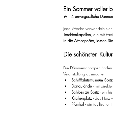
Ein Sommer voller b
🎶 
14 unvergessliche Donners
Jede Woche verwandeln sich v
Trachtenkapellen
, die mit tra
in die Atmosphäre, lassen S
Die schönsten Kulturs
Die Dämmerschoppen finden an
Veranstaltung ausmachen:
Schifffahrtsmuseum Spitz
Donaulände
 - mit direk
Schloss zu Spitz
 - ein h
Kirchenplatz
 - das Herz
Pfarrhof
 - ein idyllische