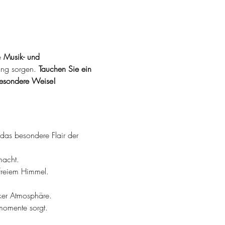
 
Musik- und 
ung sorgen. 
Tauchen Sie ein 
besondere Weise!
das besondere Flair der 
macht.
 freiem Himmel.
ker Atmosphäre.
kmomente sorgt.