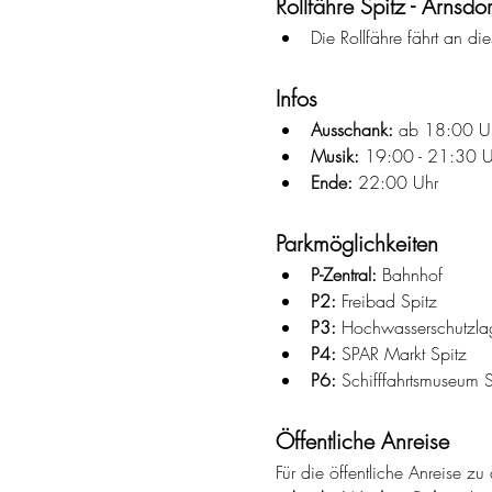
Rollfähre Spitz - Arnsdor
Die Rollfähre fährt an d
Infos
Ausschank:
 ab 18:00 U
Musik:
 19:00 - 21:30 U
Ende:
 22:00 Uhr
Parkmöglichkeiten
P-Zentral:
 Bahnhof
P2:
 Freibad Spitz
P3:
 Hochwasserschutzla
P4:
 SPAR Markt Spitz
P6:
 Schifffahrtsmuseum S
Öffentliche Anreise
Für die öffentliche Anreise z