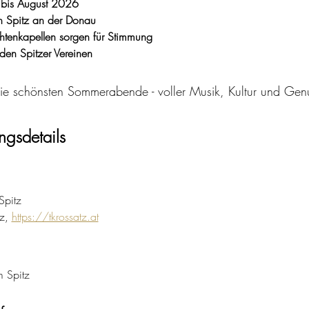
i bis August 2026
in Spitz an der Donau
htenkapellen sorgen für Stimmung
den Spitzer Vereinen
die schönsten Sommerabende - voller Musik, Kultur und Gen
ngsdetails
Spitz
z, 
https://tkrossatz.at
m Spitz