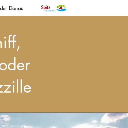
 der Donau
iff,
oder
zille