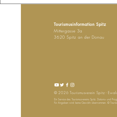
Tourismusinformation Spitz
Mittergasse 3a
3620 Spitz an der Donau
© 2026
Tourismusverein
Spitz - Ewal
Ein Service des Tourismusvereins Spitz. Datums- und Pr
Für Angaben wird keine Gewähr übernommen. © Tourismu