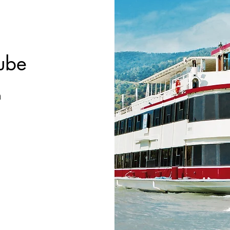
ube
n