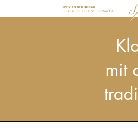
Kla
mit
trad