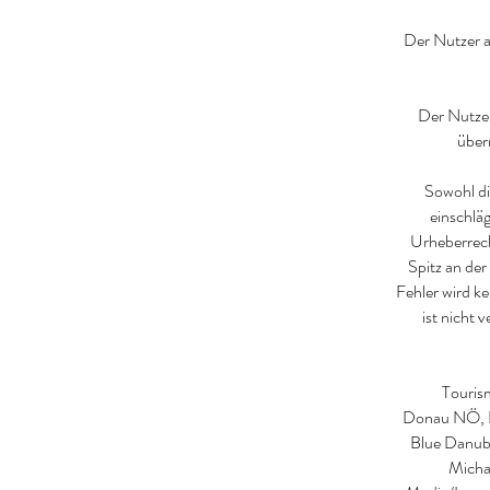
Der Nutzer a
Der Nutzer
über
Sowohl di
einschlä
Urheberrech
Spitz an der
Fehler wird k
ist nicht 
Tourism
Donau NÖ, N
Blue Danub
Micha