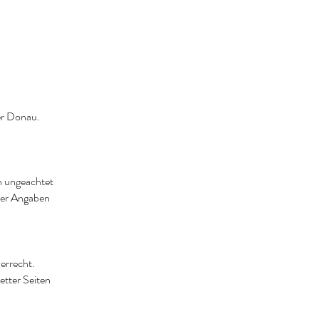
der Donau.
n ungeachtet
 der Angaben
errecht.
etter Seiten