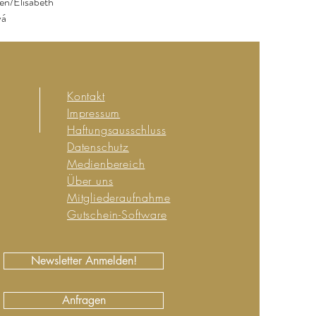
en/Elisabeth
vá
Kontakt
Impressum
Haftungsausschluss
Datenschutz
Medienbereich
Über uns
Mitgliederaufnahme
Gutschein-Software
Newsletter Anmelden!
Anfragen