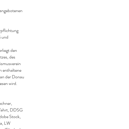
 angebotenen
rpflichtung
i und
rliegt den
tzes, des
ismusverein
n enthaltene
 an der Donau
iesen wird.
echner,
ffahrt, DDSG
dobe Stock,
ia, LW