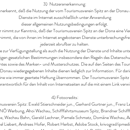
3) Nutzeranerkennung:
nerkennt, daß die Nutzung der vom Tourismusverein Spitz an der Donau
Dienste im Internet ausschließlich unter Anwendung
dieser allgemeinen Nutzungsbedingungen erfolgt.
 nimmt zur Kenntnis, daß der Tourismusverein Spitz an der Dona eine Ve
nimmt, die von ihnen im Internet angebotenen Dienste unterbrechungsfre
jederzeit abrufbar zu halten.
e zur Verfügungstellung als auch die Nutzung der Dienste und Inhalte unte
gigen gesetzlichen Bestimmungen insbesondere den Regeln des Datenschu
tes sowie des Marken- und Musterschutzes. Die auf den Seiten des Tour
 Donau wiedergegebenen Inhalte dienen lediglich zur Information. Für dari
eine wie immer geartete Haftung übernommen. Der Tourismusverein Spitz
verantwortlich für den Inhalt von Internetseiten auf die mit einem Link verw
4) Fotocredits:
usverein Spitz: Ewald Stierschneider jun., Gerhard Gurtner jun., Franz L
Ö Werbung, Ahoi Wachau, Schifffahrtsmuseum Spitz, Brandner Schif
e, Wachau Bahn, Gerald Lechner, Pamela Schmatz, Domäne Wachau, A
el Liebert, Andreas Hofer, Robert Herbst, Adobe Stock
, krivograd/ipmed