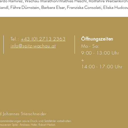
rdo Ramirez, Wachau Marathon/Mathias Heschl, Rollfähre Weißenkirch
andl, Fähre Dürnstein, Barbara Elser, Franziska Consolati, Eliska Hudco
Tel.:
+43 (0) 2713 2363
Öffnungszeiten
info@spitz-wachau.at
Mo - Sa:
9:00 - 13:00 Uhr
+
14:00 - 17:00 Uhr
d Johannes Stierschneider
ogrammänderungen sowie Druck- und Satzfehler vorbehalten.
sverein Spitz: Andreas Hofer, Robert Herbst.