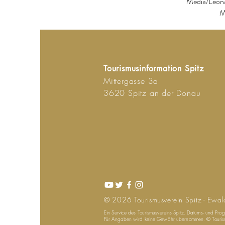
Media/Leona
M
Tourismusinformation Spitz
Mittergasse 3a
3620 Spitz an der Donau
© 2026
Tourismusverein
Spitz - Ewal
Ein Service des Tourismusvereins Spitz. Datums- und Pr
Für Angaben wird keine Gewähr übernommen. © Tourismu