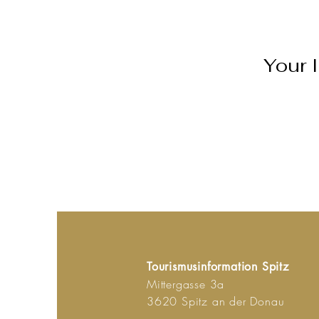
Your 
Tourismusinformation Spitz
Mittergasse 3a
3620 Spitz an der Donau