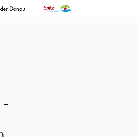
 der Donau
 -
h