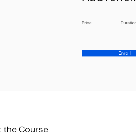
Price
Duratio
Enroll
 the Course