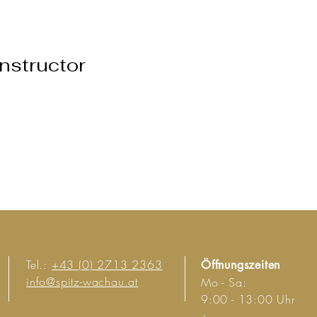
Instructor
Tel.:
+43 (0) 2713 2363
Öffnungszeiten
info@spitz-wachau.at
Mo - Sa:
9:00 - 13:00 Uhr
+