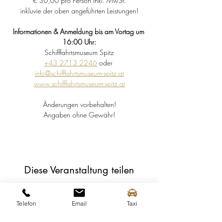
€ 30,00 pro Person inkl. MwSt.
inkluvie der oben angeführten Leistungen!
Informationen & Anmeldung bis am Vortag um 
16:00 Uhr:
Schifffahrtsmuseum Spitz
+43 2713 2246
 oder 
info@schifffahrtsmuseum-spitz.at
www.schifffahrtsmuseum-spitz.at
Änderungen vorbehalten!
Angaben ohne Gewähr!
Diese Veranstaltung teilen
Telefon
Email
Taxi