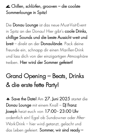
🌊 
Chillen, schlürfen, grooven – die coolste 
Sommerlounge in Spitz!
Die 
Donau Lounge
 ist das neue Must-Visit-Event 
in Spitz an der Donau! Hier gibt’s 
coole Drinks, 
chillige Sounds und die beste Aussicht weit und 
breit
 – direkt an der 
Donaulände
. Pack deine 
Freunde ein, schnapp dir einen Marillen-Drink 
und lass dich von der einzigartigen Atmosphäre 
treiben. 
Hier wird der Sommer gefeiert!
Grand Opening – Beats, Drinks 
& die erste fette Party!
🔥 
Save the Date!
 Am 
27. Juni 2025
 startet die 
Donau Lounge
 mit einem Knall – 
DJ Franz 
Joseph
 heizt euch von 
17:00 - 23:00 Uhr
ordentlich ein! Egal ob Sundowner oder After-
Work-Drink – hier wird getanzt, gelacht und 
das Leben gefeiert. 
Sommer, wir sind ready – 