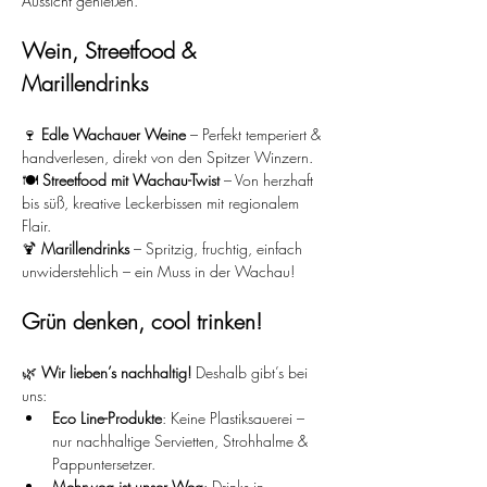
Aussicht genießen.
Wein, Streetfood & 
Marillendrinks
🍷 
Edle Wachauer Weine
 – Perfekt temperiert & 
handverlesen, direkt von den Spitzer Winzern.
🍽️ 
Streetfood mit Wachau-Twist
 – Von herzhaft 
bis süß, kreative Leckerbissen mit regionalem 
Flair.
🍹 
Marillendrinks
 – Spritzig, fruchtig, einfach 
unwiderstehlich – ein Muss in der Wachau!
Grün denken, cool trinken!
🌿 
Wir lieben’s nachhaltig!
 Deshalb gibt’s bei 
uns:
Eco Line-Produkte
: Keine Plastiksauerei – 
nur nachhaltige Servietten, Strohhalme & 
Pappuntersetzer.
Mehrweg ist unser Weg
: Drinks in 