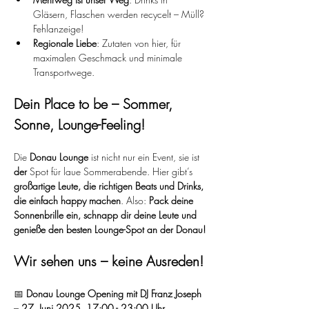
Gläsern, Flaschen werden recycelt – Müll? 
Fehlanzeige!
Regionale Liebe
: Zutaten von hier, für 
maximalen Geschmack und minimale 
Transportwege.
Dein Place to be – Sommer, 
Sonne, Lounge-Feeling!
Die 
Donau Lounge
 ist nicht nur ein Event, sie ist 
der
 Spot für laue Sommerabende. Hier gibt’s 
großartige Leute, die richtigen Beats und Drinks, 
die einfach happy machen
. Also: 
Pack deine 
Sonnenbrille ein, schnapp dir deine Leute und 
genieße den besten Lounge-Spot an der Donau!
Wir sehen uns – keine Ausreden!
📅 
Donau Lounge Opening mit DJ Franz Joseph
– 
27. Juni 2025, 17:00 - 23:00 Uhr