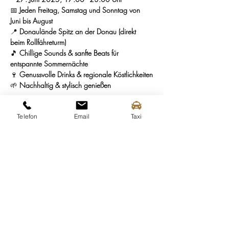
📅 
Jeden Freitag, Samstag und Sonntag von 
Juni bis August
📍 
Donaulände Spitz an der Donau (direkt 
beim Rollfähreturm)
🎵 
Chillige Sounds & sanfte Beats für 
entspannte Sommernächte
🍷 
Genussvolle Drinks & regionale Köstlichkeiten
🌱 
Nachhaltig & stylisch genießen
Schnapp dir deinen Platz in der Donau Lounge 
Telefon
Email
Taxi
– wir warten mit einem Drink auf dich! 🍹🔥
Findet nur bei Schönwetter statt! Änderungen 
vorbehalten!
Eine Veranstaltung des Tourimsuvereines Spitz 
und des Weinbauvereines Spitz!
Diese Veranstaltung teilen