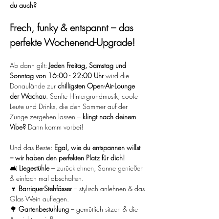
du auch?
Frech, funky & entspannt – das 
perfekte Wochenend-Upgrade!
Ab dann gilt: 
Jeden Freitag, Samstag und 
Sonntag von 16:00 - 22:00 Uhr
 wird die 
Donaulände zur 
chilligsten Open-Air-Lounge 
der Wachau
. Sanfte Hintergrundmusik, coole 
Leute und Drinks, die den Sommer auf der 
Zunge zergehen lassen – 
klingt nach deinem 
Vibe?
 Dann komm vorbei!
Und das Beste: 
Egal, wie du entspannen willst 
– wir haben den perfekten Platz für dich!
🛋️ 
Liegestühle
 – zurücklehnen, Sonne genießen 
& einfach mal abschalten.
🍷 
Barrique-Stehfässer
 – stylisch anlehnen & das 
Glas Wein auflegen.
🌳 
Gartenbestuhlung
 – gemütlich sitzen & die 