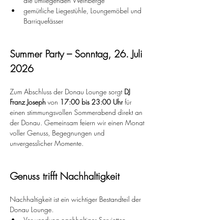
die umliegenden Weinberge
gemütliche Liegestühle, Loungemöbel und 
Barriquefässer
Summer Party – Sonntag, 26. Juli 
2026
Zum Abschluss der Donau Lounge sorgt 
DJ 
Franz Joseph
 von 
17:00 bis 23:00 Uhr
 für 
einen stimmungsvollen Sommerabend direkt an 
der Donau. Gemeinsam feiern wir einen Monat 
voller Genuss, Begegnungen und 
unvergesslicher Momente.
Genuss trifft Nachhaltigkeit
Nachhaltigkeit ist ein wichtiger Bestandteil der 
Donau Lounge.
Verwendung nachhaltiger Servietten, 