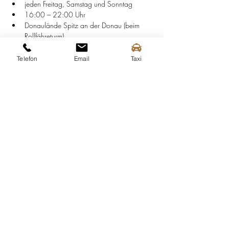
jeden Freitag, Samstag und Sonntag
16:00 – 22:00 Uhr
Donaulände Spitz an der Donau (beim 
Rollfähreturm)
Findet nur bei Schönwetter statt! Änderungen 
Telefon
Email
Taxi
vorbehalten!
Eine Veranstaltung des Tourimsuvereines Spitz 
und des Weinbauvereines Spitz!
Diese Veranstaltung teilen
Tourismusinformation Spitz
Mittergasse 3a