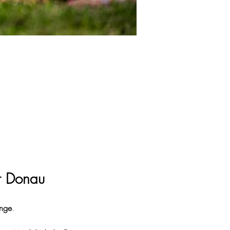
r Donau
nge
.