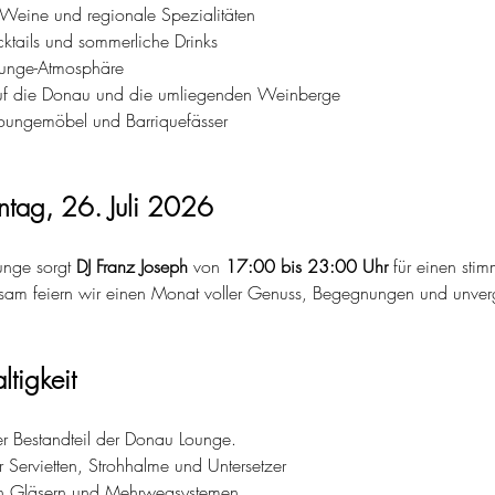
eine und regionale Spezialitäten
cktails und sommerliche Drinks
ounge-Atmosphäre
auf die Donau und die umliegenden Weinberge
Loungemöbel und Barriquefässer
ntag, 26. Juli 2026
nge sorgt 
DJ Franz Joseph
 von 
17:00 bis 23:00 Uhr
 für einen st
sam feiern wir einen Monat voller Genuss, Begegnungen und unver
ltigkeit
ger Bestandteil der Donau Lounge.
Servietten, Strohhalme und Untersetzer
n Gläsern und Mehrwegsystemen