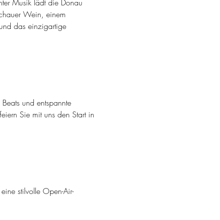
ter Musik lädt die Donau 
chauer Wein, einem 
und das einzigartige 
e Beats und entspannte 
ern Sie mit uns den Start in 
 eine stilvolle Open-Air-