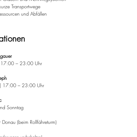
kurze Transportwege
essourcen und Abfällen
ationen
ngauer
| 17:00 – 23:00 Uhr
seph
 | 17:00 – 23:00 Uhr
c
und Sonntag
 Donau (beim Rollfähreturm)
 Änderungen vorbehalten!