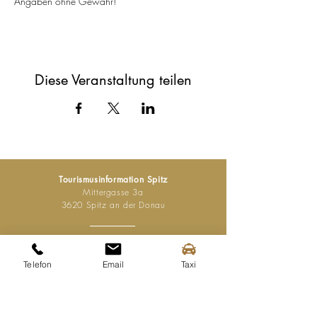
Angaben ohne Gewähr!
Diese Veranstaltung teilen
Tourismusinformation Spitz
Mittergasse 3a
3620 Spitz an der Donau
Tel.:
+43 (0) 2713 2363
info@spitz-wachau.at
Telefon
Email
Taxi
Öffnungszeiten