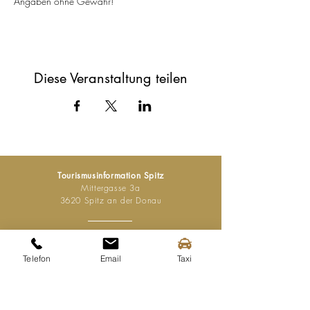
Angaben ohne Gewähr!
Diese Veranstaltung teilen
Tourismusinformation Spitz
Mittergasse 3a
3620 Spitz an der Donau
Tel.:
+43 (0) 2713 2363
info@spitz-wachau.at
Telefon
Email
Taxi
Öffnungszeiten