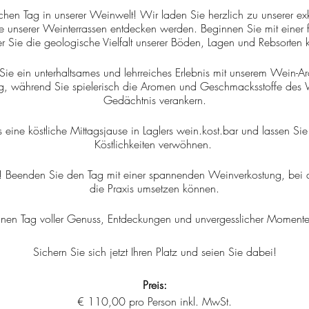
chen Tag in unserer Weinwelt! Wir laden Sie herzlich zu unserer exk
e unserer Weinterrassen entdecken werden. Beginnen Sie mit einer f
r Sie die geologische Vielfalt unserer Böden, Lagen und Rebsorten
Sie ein unterhaltsames und lehrreiches Erlebnis mit unserem Wein-Ar
g, während Sie spielerisch die Aromen und Geschmacksstoffe des 
Gedächtnis verankern.
eine köstliche Mittagsjause in Laglers wein.kost.bar und lassen Sie
Köstlichkeiten verwöhnen.
es! Beenden Sie den Tag mit einer spannenden Weinverkostung, bei de
die Praxis umsetzen können.
einen Tag voller Genuss, Entdeckungen und unvergesslicher Momente
Sichern Sie sich jetzt Ihren Platz und seien Sie dabei!
Preis:
€ 110,00 pro Person inkl. MwSt.