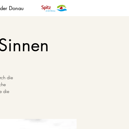
 der Donau
 Sinnen
rch die
che
e die