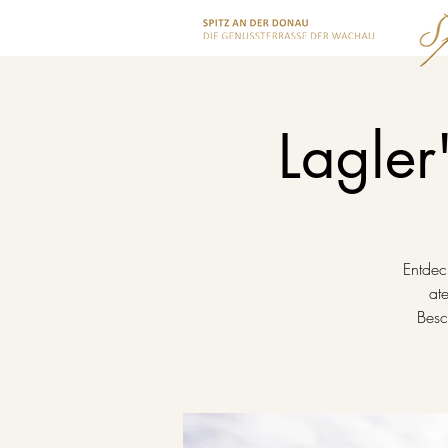
Lagler
Entdec
at
Besc