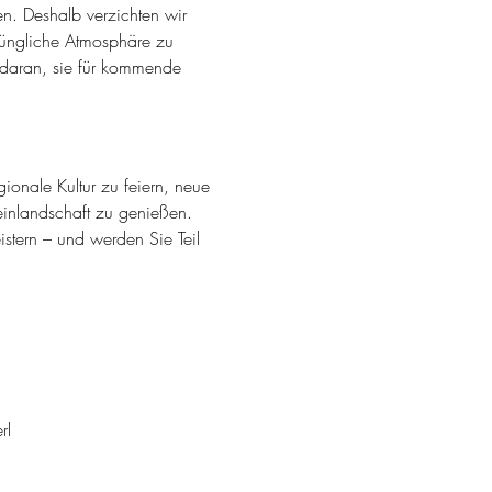
. Deshalb verzichten wir 
prüngliche Atmosphäre zu 
 daran, sie für kommende 
ionale Kultur zu feiern, neue 
inlandschaft zu genießen. 
stern – und werden Sie Teil 
rl