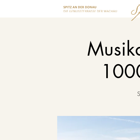
Musika
1000
S