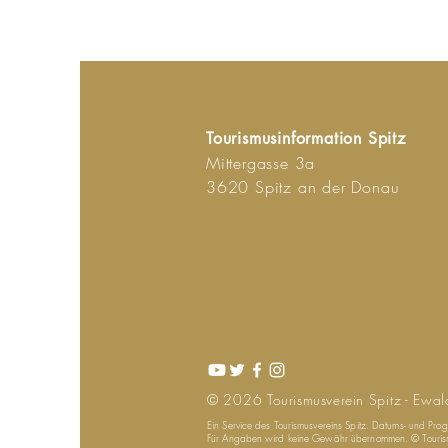
Tourismusinformation Spitz
Mittergasse 3a
3620 Spitz an der Donau
© 2026
Tourismusverein
Spitz - Ewal
Ein Service des Tourismusvereins Spitz. Datums- und Pr
Für Angaben wird keine Gewähr übernommen. © Tourismu