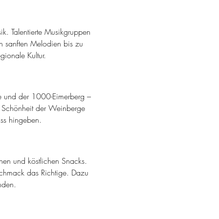
ik. Talentierte Musikgruppen 
n sanften Melodien bis zu 
gionale Kultur.
tte und der 1000-Eimerberg – 
e Schönheit der Weinberge 
ss hingeben.
nen und köstlichen Snacks. 
eschmack das Richtige. Dazu 
nden.