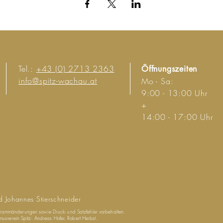
Tel.:
+43 (0) 2713 2363
Öffnungszeiten
info@spitz-wachau.at
Mo - Sa:
9:00 - 13:00 Uhr
+
14:00 - 17:00 Uhr
d Johannes Stierschneider
ogrammänderungen sowie Druck- und Satzfehler vorbehalten.
sverein Spitz: Andreas Hofer, Robert Herbst.