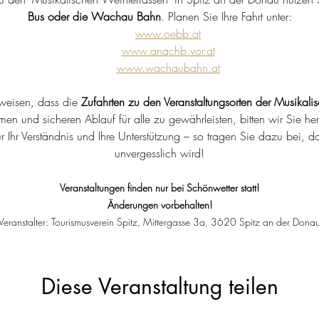
Bus oder die Wachau Bahn
. Planen Sie Ihre Fahrt unter:
www.oebb.at
www.anachb.vor.at
www.wachaubahn.at
weisen, dass die 
Zufahrten zu den Veranstaltungsorten der Musikali
n und sicheren Ablauf für alle zu gewährleisten, bitten wir Sie her
ür Ihr Verständnis und Ihre Unterstützung – so tragen Sie dazu bei, da
unvergesslich wird!
Veranstaltungen finden nur bei Schönwetter statt!
Änderungen vorbehalten!
Veranstalter: Tourismusverein Spitz, Mittergasse 3a, 3620 Spitz an der Dona
Diese Veranstaltung teilen