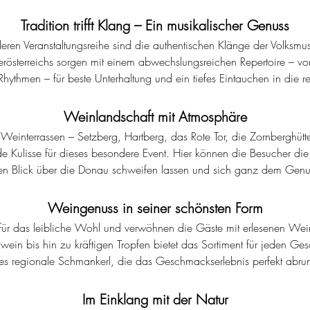
Tradition trifft Klang – Ein musikalischer Genuss
ren Veranstaltungsreihe sind die authentischen Klänge der Volksmus
derösterreichs sorgen mit einem abwechslungsreichen Repertoire – vo
hythmen – für beste Unterhaltung und ein tiefes Eintauchen in die re
Weinlandschaft mit Atmosphäre
r Weinterrassen – Setzberg, Hartberg, das Rote Tor, die Zornberghü
e Kulisse für dieses besondere Event. Hier können die Besucher di
en Blick über die Donau schweifen lassen und sich ganz dem Genu
Weingenuss in seiner schönsten Form
für das leibliche Wohl und verwöhnen die Gäste mit erlesenen Wei
wein bis hin zu kräftigen Tropfen bietet das Sortiment für jeden G
 es regionale Schmankerl, die das Geschmackserlebnis perfekt abru
Im Einklang mit der Natur