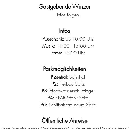
Gastgebende Winzer
Infos folgen
Infos
Ausschank:
 ab 10:00 Uhr
Musik:
 11:00 - 15:00 Uhr
Ende:
 16:00 Uhr
Parkmöglichkeiten
P-Zentral:
 Bahnhof
P2:
 Freibad Spitz
P3:
 Hochwasserschutzlager
P4:
 SPAR Markt Spitz
P6:
 Schifffahrtsmuseum Spitz
Öffentliche Anreise
 zu den "Musikalischen Weinterrassen" in Spitz an der Donau nutzen 