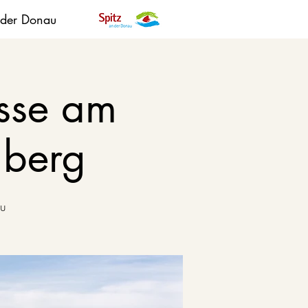
 der Donau
asse am
gberg
au