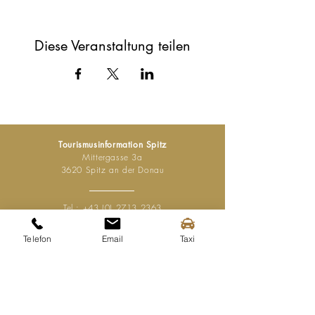
Diese Veranstaltung teilen
Tourismusinformation Spitz
Mittergasse 3a
3620 Spitz an der Donau
Tel.:
+43 (0) 2713 2363
info@spitz-wachau.at
Telefon
Email
Taxi
Öffnungszeiten
Mo - Sa:
9:00 - 13:00 Uhr
+