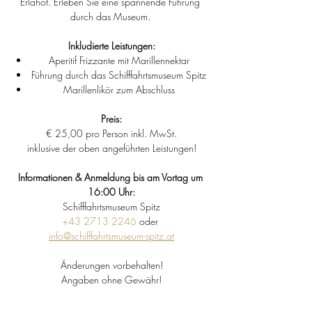
Erlahof. Erleben Sie eine spannende Führung 
durch das Museum. 
Inkludierte Leistungen:
Aperitif Frizzante mit Marillennektar
Führung durch das Schifffahrtsmuseum Spitz
Marillenlikör zum Abschluss
Preis:
€ 25,00 pro Person inkl. MwSt.
inklusive der oben angeführten Leistungen!
Informationen & Anmeldung bis am Vortag um 
16:00 Uhr:
Schifffahrtsmuseum Spitz
+43 2713 2246
 oder 
info@schifffahrtsmuseum-spitz.at
Änderungen vorbehalten!
Angaben ohne Gewähr!