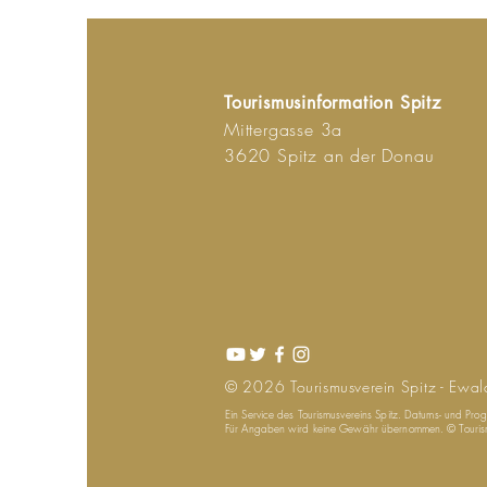
Tourismusinformation Spitz
Mittergasse 3a
3620 Spitz an der Donau
© 2026
Tourismusverein
Spitz - Ewal
Ein Service des Tourismusvereins Spitz. Datums- und Pr
Für Angaben wird keine Gewähr übernommen. © Tourismu