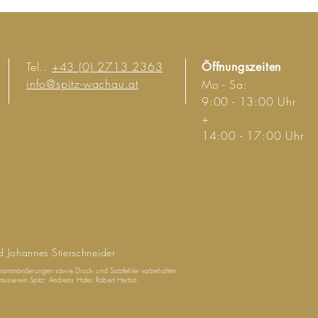
Tel.:
+43 (0) 2713 2363
Öffnungszeiten
info@spitz-wachau.at
Mo - Sa:
9:00 - 13:00 Uhr
+
14:00 - 17:00 Uhr
d Johannes Stierschneider
ogrammänderungen sowie Druck- und Satzfehler vorbehalten.
sverein Spitz: Andreas Hofer, Robert Herbst.