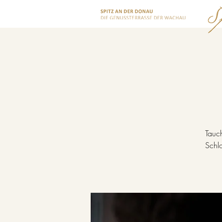
Tauch
Schl