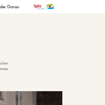
 der Donau
rocken
erter