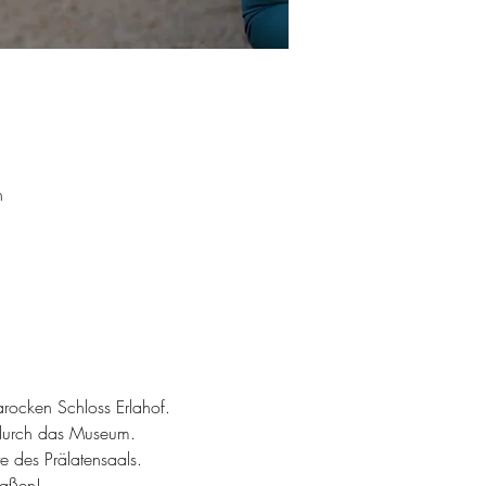
h
arocken Schloss Erlahof.
 durch das Museum.
 des Prälatensaals.
maßen!