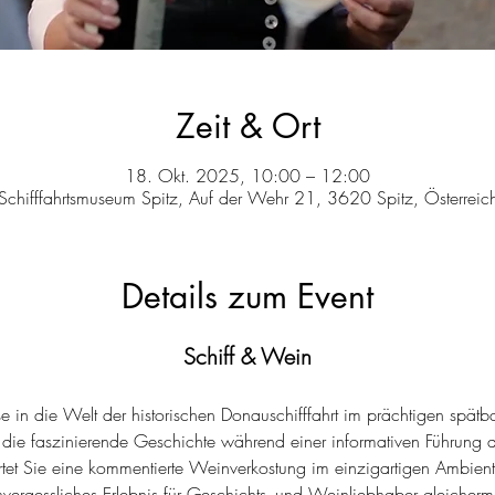
Zeit & Ort
18. Okt. 2025, 10:00 – 12:00
Schifffahrtsmuseum Spitz, Auf der Wehr 21, 3620 Spitz, Österreic
Details zum Event
Schiff & Wein
ise in die Welt der historischen Donauschifffahrt im prächtigen spätb
n die faszinierende Geschichte während einer informativen Führung
tet Sie eine kommentierte Weinverkostung im einzigartigen Ambiente
nvergessliches Erlebnis für Geschichts- und Weinliebhaber gleicher