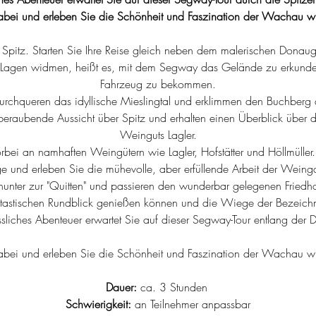
abei und erleben Sie die Schönheit und Faszination der Wachau wi
r Spitz. Starten Sie Ihre Reise gleich neben dem malerischen Donau
n Lagen widmen, heißt es, mit dem Segway das Gelände zu erkunde
Fahrzeug zu bekommen.
rchqueren das idyllische Mieslingtal und erklimmen den Buchberg 
eraubende Aussicht über Spitz und erhalten einen Überblick über 
Weinguts Lagler.
orbei an namhaften Weingütern wie Lagler, Hofstätter und Höllmüller.
e und erleben Sie die mühevolle, aber erfüllende Arbeit der Weing
nunter zur "Quitten" und passieren den wunderbar gelegenen Fried
ntastischen Rundblick genießen können und die Wiege der Bezeic
sliches Abenteuer erwartet Sie auf dieser Segway-Tour entlang der
abei und erleben Sie die Schönheit und Faszination der Wachau wi
Dauer:
 ca. 3 Stunden 
Schwierigkeit:
 an Teilnehmer anpassbar