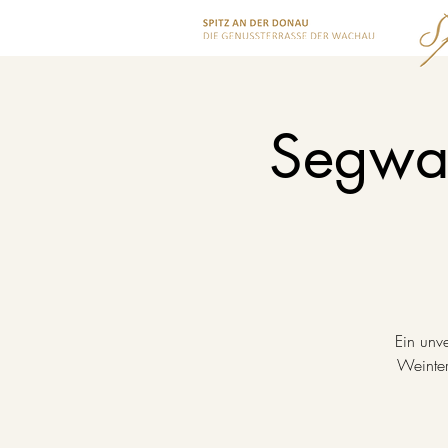
Segwa
Ein unv
Weinter