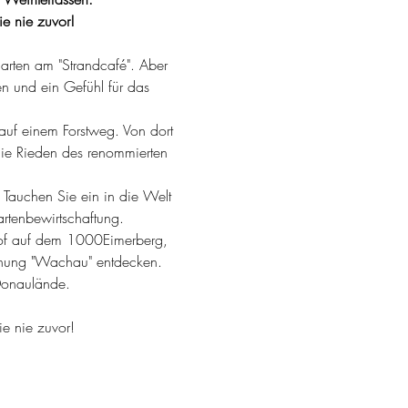
e nie zuvor!
garten am "Strandcafé". Aber 
n und ein Gefühl für das 
auf einem Forstweg. Von dort 
die Rieden des renommierten 
 Tauchen Sie ein in die Welt 
artenbewirtschaftung.
hof auf dem 1000Eimerberg, 
hnung "Wachau" entdecken.
 Donaulände. 
e nie zuvor!