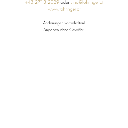
+43 2713 2029
 oder 
vino@fohringer.at
www.fohringer.at
Änderungen vorbehalten!
Angaben ohne Gewähr!