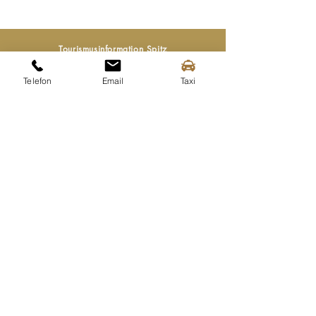
Tourismusinformation Spitz
Mittergasse 3a
3620 Spitz an der Donau
Telefon
Email
Taxi
Tel.:
+43 (0) 2713 2363
info@spitz-wachau.at
Öffnungszeiten
Mo - Sa:
9:00 - 13:00 Uhr
+
14:00 - 17:00 Uhr
Kontakt
Impressum
Haftungsausschluss