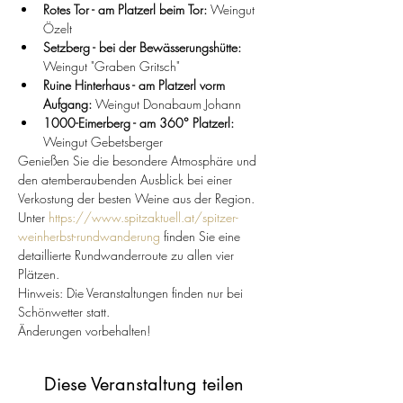
Rotes Tor - am Platzerl beim Tor: 
Weingut 
Özelt
Setzberg - bei der Bewässerungshütte:
Weingut "Graben Gritsch"
Ruine Hinterhaus - am Platzerl vorm 
Aufgang: 
Weingut Donabaum Johann
1000-Eimerberg - am 360° Platzerl:
Weingut Gebetsberger
Genießen Sie die besondere Atmosphäre und 
den atemberaubenden Ausblick bei einer 
Verkostung der besten Weine aus der Region.
Unter 
https://www.spitzaktuell.at/spitzer-
weinherbst-rundwanderung
 finden Sie eine 
detaillierte Rundwanderroute zu allen vier 
Plätzen.
Hinweis: Die Veranstaltungen finden nur bei 
Schönwetter statt. 
Änderungen vorbehalten!
Diese Veranstaltung teilen