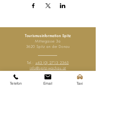
Tourismusinformation Spitz
Mittergasse 3a
3620 Spitz an der Donau
Tel.:
+43 (0) 2713 2363
info@spitz-wachau.at
Telefon
Email
Taxi
Öffnungszeiten
Mo - Sa:
9:00 - 13:00 Uhr
+
14:00 - 17:00 Uhr