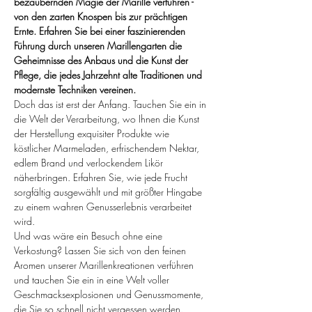
bezaubernden Magie der Marille verführen - 
von den zarten Knospen bis zur prächtigen 
Ernte. Erfahren Sie bei einer faszinierenden 
Führung durch unseren Marillengarten die 
Geheimnisse des Anbaus und die Kunst der 
Pflege, die jedes Jahrzehnt alte Traditionen und 
modernste Techniken vereinen.
Doch das ist erst der Anfang. Tauchen Sie ein in 
die Welt der Verarbeitung, wo Ihnen die Kunst 
der Herstellung exquisiter Produkte wie 
köstlicher Marmeladen, erfrischendem Nektar, 
edlem Brand und verlockendem Likör 
näherbringen. Erfahren Sie, wie jede Frucht 
sorgfältig ausgewählt und mit größter Hingabe 
zu einem wahren Genusserlebnis verarbeitet 
wird.
Und was wäre ein Besuch ohne eine 
Verkostung? Lassen Sie sich von den feinen 
Aromen unserer Marillenkreationen verführen 
und tauchen Sie ein in eine Welt voller 
Geschmacksexplosionen und Genussmomente, 
die Sie so schnell nicht vergessen werden.