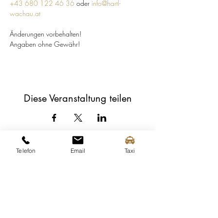
+43 680 122 46 36
 oder 
info@hartl-
wachau.at
Änderungen vorbehalten!
Angaben ohne Gewähr!
Diese Veranstaltung teilen
Telefon
Email
Taxi
Tourismusinformation Spitz
Mittergasse 3a
3620 Spitz an der Donau
Tel.:
+43 (0) 2713 2363