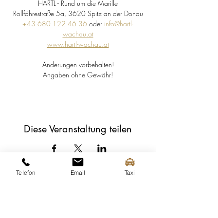
HARTL - Rund um die Marille
Rollfährestraße 5a, 3620 Spitz an der Donau
+43 680 122 46 36
 oder 
info@hartl-
wachau.at
www.hartl-wachau.at
Änderungen vorbehalten!
Angaben ohne Gewähr!
Diese Veranstaltung teilen
Telefon
Email
Taxi
Tourismusinformation Spitz
Mittergasse 3a
3620 Spitz an der Donau