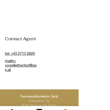
Contact Agent
tel: +43 2713 2629
mailto:
vogelleithenhof@ao
n.at
Tourismusinformation Spitz
Mittergasse 3a
3620 Spitz an der Donau