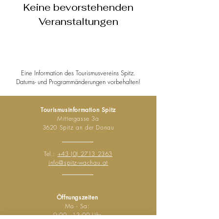
Keine bevorstehenden
Veranstaltungen
Eine Information des To
urismusvereins Spitz.
Datums- und Programmänderungen vorbehalten!
Tourismusinformation Spitz
Mittergasse 3a
3620 Spitz an der Donau
Tel.:
+43 (0) 2713 2363
info@spitz-wachau.at
Öffnungszeiten
Mo - Sa:
9:00 - 13:00 Uhr