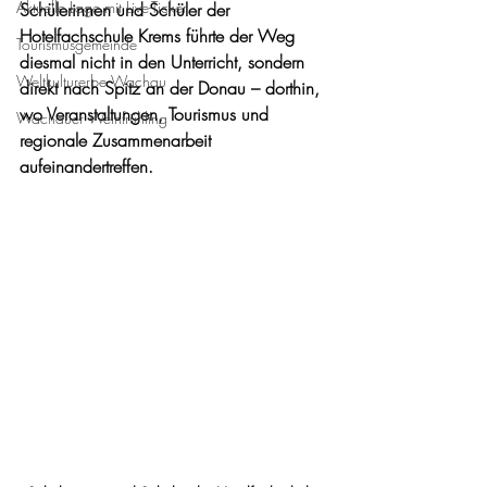
Aktuelle Lage mit Live-Ticker
Schülerinnen und Schüler der 
Hotelfachschule Krems führte der Weg 
Tourismusgemeinde
diesmal nicht in den Unterricht, sondern 
Weltkulturerbe Wachau
direkt nach Spitz an der Donau – dorthin, 
wo Veranstaltungen, Tourismus und 
Wachauer Weinfrühling
regionale Zusammenarbeit 
aufeinandertreffen.