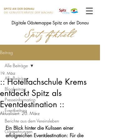
Digitale Gästemappe Spitz an der Donau
Beitrag
Alle Beiträge
19. März
Alle Beiträge
:: Hotelfachschule Krems
Blogbeitrag
entdeckt Spitz als
Presseinformation
Eventdestination ::
Eventbeitrag
Aktualisiert:
20. März
Berichte aus dem Vereinsleben
Ein Blick hinter die Kulissen einer 
Gästeehrungen
erfolgreichen Eventdestination: Für die 