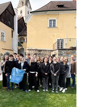
Die Wachauer Marillenblüte verwandelt die
Region rund um Spitz an der Donau jedes
Frühjahr in ein zartes Blütenmeer. Je nach
Witterung beginnt das Naturschauspiel Ende
März und dauert bis zu drei Wochen.
Besonders entlang der Donau und im Spitzer
Graben entfaltet sich eine einzigartige Kulisse –
ideal zum Wandern, Radfahren und Genießen.
Ein stimmungsvoller Start in die Tourismussaison
der Wachau.