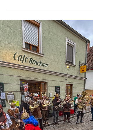
19. März
BLOGBEITRAG
:: Hotelfachschule Krems
entdeckt Spitz als
Eventdestination ::
Schülerinnen und Schüler der Hotelfachschule
Krems erkundeten im Rahmen einer Exkursion
die Eventdestination Spitz an der Donau. Von
Tourismusinformation über Schloss bis Weingut
erhielten sie praxisnahe Einblicke in
Organisation, Netzwerk und Vielfalt regionaler
Veranstaltungen – und zeigten sich begeistert
vom Zusammenspiel aus Tourismus, Kultur und
Genuss.