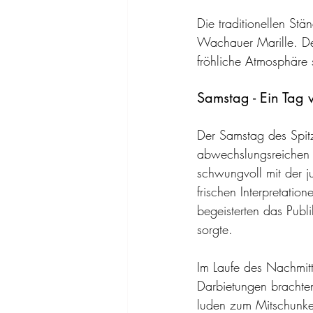
Die traditionellen Stä
Wachauer Marille. De
fröhliche Atmosphäre 
Samstag - Ein Tag v
Der Samstag des Spitz
abwechslungsreichen
schwungvoll mit der 
frischen Interpretatio
begeisterten das Publ
sorgte.
Im Laufe des Nachmitt
Darbietungen brachte
luden zum Mitschunkel