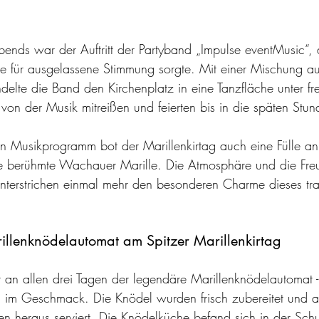
nds war der Auftritt der Partyband „Impulse eventMusic“, d
re für ausgelassene Stimmung sorgte. Mit einer Mischung aus
delte die Band den Kirchenplatz in eine Tanzfläche unter f
 von der Musik mitreißen und feierten bis in die späten Stun
n Musikprogramm bot der Marillenkirtag auch eine Fülle an 
 berühmte Wachauer Marille. Die Atmosphäre und die Fre
terstrichen einmal mehr den besonderen Charme dieses trad
llenknödelautomat am Spitzer Marillenkirtag
 an allen drei Tagen der legendäre Marillenknödelautomat -
ig im Geschmack. Die Knödel wurden frisch zubereitet und 
ten heraus serviert. Die Knödelküche befand sich in der Sch