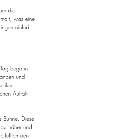
 um die 
malt, was eine 
ingen einlud.
 Tag begann 
längen und 
usiker 
enen Auftakt 
e Bühne. Diese 
hau näher und 
rfüllten den 