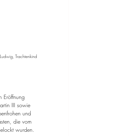
d Ludwig, Trachtenkind 
n Eröffnung 
tin III sowie 
rbenfrohen und 
Gästen, die vom 
gelockt wurden.