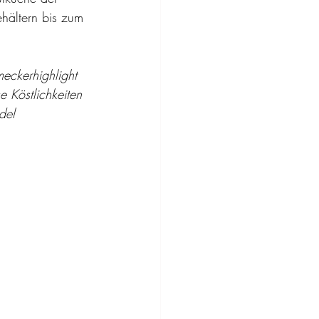
hältern bis zum 
eckerhighlight 
e Köstlichkeiten 
del 