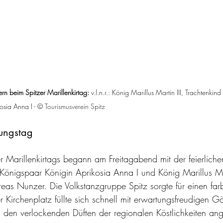
rn beim Spitzer Marillenkirtag: 
v.l.n.r.: König Marillus Martin III, Trachtenkin
sia Anna I - 
© Tourismusverein Spitz
nungstag
r Marillenkirtags begann am Freitagabend mit der feierliche
önigspaar Königin Aprikosia Anna I und König Marillus Mar
reas Nunzer. Die Volkstanzgruppe Spitz sorgte für einen fa
Der Kirchenplatz füllte sich schnell mit erwartungsfreudigen 
den verlockenden Düften der regionalen Köstlichkeiten an