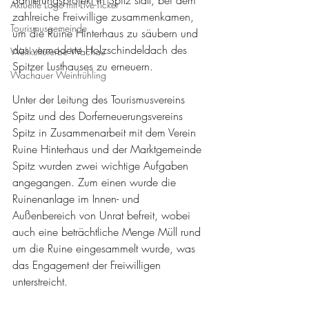
Sanierungsprojekt in Spitz statt, bei dem 
Aktuelle Lage mit Live-Ticker
zahlreiche Freiwillige zusammenkamen, 
Tourismusgemeinde
um die Ruine Hinterhaus zu säubern und 
das vermoderte Holzschindeldach des 
Weltkulturerbe Wachau
Spitzer Lusthauses zu erneuern.
Wachauer Weinfrühling
Unter der Leitung des Tourismusvereins 
Spitz und des Dorferneuerungsvereins 
Spitz in Zusammenarbeit mit dem Verein 
Ruine Hinterhaus und der Marktgemeinde 
Spitz wurden zwei wichtige Aufgaben 
angegangen. Zum einen wurde die 
Ruinenanlage im Innen- und 
Außenbereich von Unrat befreit, wobei 
auch eine beträchtliche Menge Müll rund 
um die Ruine eingesammelt wurde, was 
das Engagement der Freiwilligen 
unterstreicht.