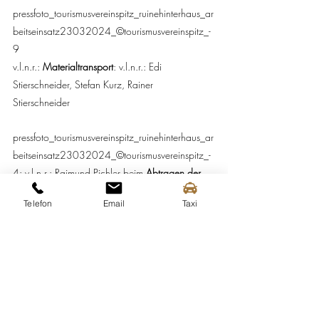
pressfoto_tourismusvereinspitz_ruinehinterhaus_ar
beitseinsatz23032024_©tourismusvereinspitz_-
9
v.l.n.r.: 
Materialtransport
: v.l.n.r.: Edi 
Stierschneider, Stefan Kurz, Rainer 
Stierschneider 
pressfoto_tourismusvereinspitz_ruinehinterhaus_ar
beitseinsatz23032024_©tourismusvereinspitz_-
4: v.l.n.r.: Raimund Pichler beim 
Abtragen der 
vermoderten Holzschindeln
Telefon
Email
Taxi
Fotocredit:
 (Fotos dürfen bei Namensnennung 
honorarfrei verwendet werden)
© Tourismusverein Spitz