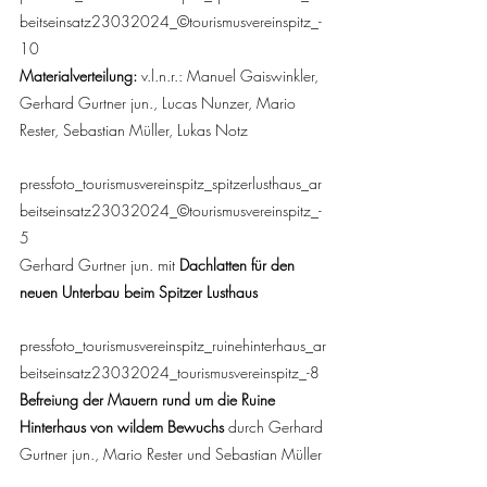
beitseinsatz23032024_©tourismusvereinspitz_-
10
Materialverteilung:
 v.l.n.r.: Manuel Gaiswinkler, 
Gerhard Gurtner jun., Lucas Nunzer, Mario 
Rester, Sebastian Müller, Lukas Notz
pressfoto_tourismusvereinspitz_spitzerlusthaus_ar
beitseinsatz23032024_©tourismusvereinspitz_-
5
Gerhard Gurtner jun. mit 
Dachlatten für den 
neuen Unterbau beim Spitzer Lusthaus
pressfoto_tourismusvereinspitz_ruinehinterhaus_ar
beitseinsatz23032024_tourismusvereinspitz_-8
Befreiung der Mauern rund um die Ruine 
Hinterhaus von wildem Bewuchs
 durch Gerhard 
Gurtner jun., Mario Rester und Sebastian Müller