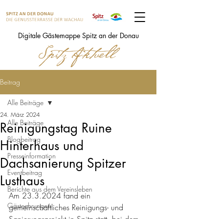
Digitale Gästemappe Spitz an der Donau
Beitrag
Alle Beiträge
24. März 2024
Alle Beiträge
Reinigungstag Ruine
Blogbeitrag
Hinterhaus und
Presseinformation
Dachsanierung Spitzer
Eventbeitrag
Lusthaus
Berichte aus dem Vereinsleben
Am 23.3.2024 fand ein 
Gästeehrungen
gemeinschaftliches Reinigungs- und 