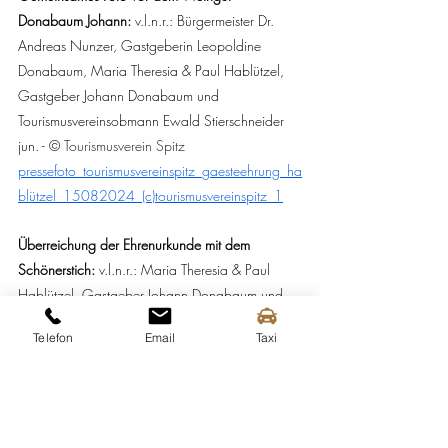
Donabaum Johann: 
v.l.n.r.: Bürgermeister Dr. 
Andreas Nunzer, Gastgeberin Leopoldine 
Donabaum, Maria Theresia & Paul Hablützel, 
Gastgeber Johann Donabaum und 
Tourismusvereinsobmann Ewald Stierschneider 
jun. - 
© Tourismusverein Spitz
pressefoto_tourismusvereinspitz_gaesteehrung_ha
blützel_15082024_(c)tourismusvereinspitz_1
Überreichung der Ehrenurkunde mit dem 
Schönerstich: 
v.l.n.r.: Maria Theresia & Paul 
Hablützel, Gastgeber Johann Donabaum und 
Bürgermeister Dr. Andreas Nunzer - 
© 
Telefon
Email
Taxi
Tourismusverein Spitz
pressefoto_tourismusvereinspitz_gaesteehrung_ha
blützel_15082024_(c)tourismusvereinspitz_2
Die Ehrenurkunde der Marktgemeinde Spitz & 