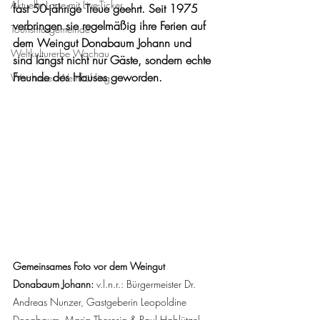
Aktuelle Lage mit Live-Ticker
fast 50-jährige Treue geehrt. Seit 1975 
verbringen sie regelmäßig ihre Ferien auf 
Tourismusgemeinde
dem Weingut Donabaum Johann und 
Weltkulturerbe Wachau
sind längst nicht nur Gäste, sondern echte 
Freunde des Hauses geworden. 
Wachauer Weinfrühling
Gemeinsames Foto vor dem Weingut 
Donabaum Johann: 
v.l.n.r.: Bürgermeister Dr. 
Andreas Nunzer, Gastgeberin Leopoldine 
Donabaum, Maria Theresia & Paul Hablützel, 