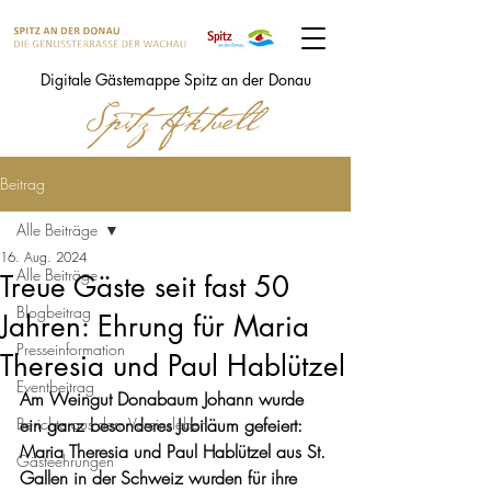
Digitale Gästemappe Spitz an der Donau
Beitrag
Alle Beiträge
16. Aug. 2024
Alle Beiträge
Treue Gäste seit fast 50
Blogbeitrag
Jahren: Ehrung für Maria
Presseinformation
Theresia und Paul Hablützel
Eventbeitrag
Am Weingut Donabaum Johann wurde 
Berichte aus dem Vereinsleben
ein ganz besonderes Jubiläum gefeiert: 
Maria Theresia und Paul Hablützel aus St. 
Gästeehrungen
Gallen in der Schweiz wurden für ihre 